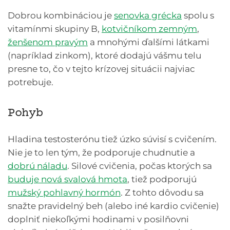
Dobrou kombináciou je
senovka grécka
spolu s
vitamínmi skupiny B,
kotvičníkom zemným
,
ženšenom pravým
a mnohými ďalšími látkami
(napríklad zinkom), ktoré dodajú vášmu telu
presne to, čo v tejto krízovej situácii najviac
potrebuje.
Pohyb
Hladina testosterónu tiež úzko súvisí s cvičením.
Nie je to len tým, že podporuje chudnutie a
dobrú náladu
. Silové cvičenia, počas ktorých sa
buduje nová svalová hmota
, tiež podporujú
mužský pohlavný hormón
. Z tohto dôvodu sa
snažte pravidelný beh (alebo iné kardio cvičenie)
doplniť niekoľkými hodinami v posilňovni