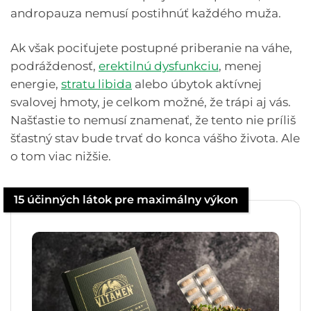
andropauza nemusí postihnúť každého muža.
Ak však pociťujete postupné priberanie na váhe,
podráždenosť,
erektilnú dysfunkciu
, menej
energie,
stratu libida
alebo úbytok aktívnej
svalovej hmoty, je celkom možné, že trápi aj vás.
Našťastie to nemusí znamenať, že tento nie príliš
šťastný stav bude trvať do konca vášho života. Ale
o tom viac nižšie.
15 účinných látok pre maximálny výkon