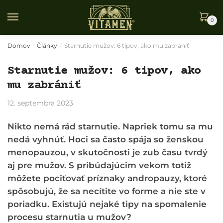
Skip
Skip
to
to
0
navigation
content
Domov
Články
Starnutie mužov: 6 tipov, ako mu zabrániť
/
/
Starnutie mužov: 6 tipov, ako
mu zabrániť
12. septembra 2023
Nikto nemá rád starnutie. Napriek tomu sa mu
nedá vyhnúť. Hoci sa často spája so ženskou
menopauzou, v skutočnosti je zub času tvrdý
aj pre mužov. S pribúdajúcim vekom totiž
môžete pociťovať príznaky andropauzy, ktoré
spôsobujú, že sa necítite vo forme a nie ste v
poriadku. Existujú nejaké tipy na spomalenie
procesu starnutia u mužov?