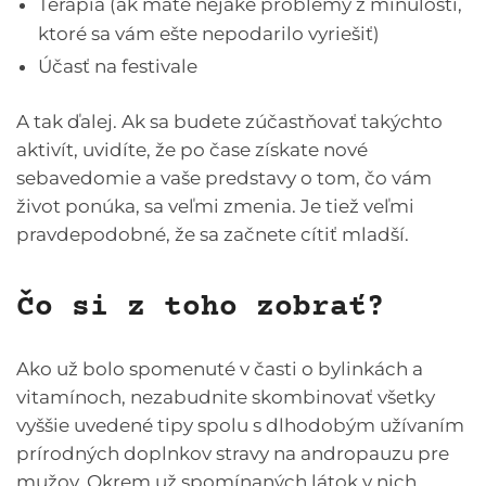
Terapia (ak máte nejaké problémy z minulosti,
ktoré sa vám ešte nepodarilo vyriešiť)
Účasť na festivale
A tak ďalej. Ak sa budete zúčastňovať takýchto
aktivít, uvidíte, že po čase získate nové
sebavedomie a vaše predstavy o tom, čo vám
život ponúka, sa veľmi zmenia. Je tiež veľmi
pravdepodobné, že sa začnete cítiť mladší.
Čo si z toho zobrať?
Ako už bolo spomenuté v časti o bylinkách a
vitamínoch, nezabudnite skombinovať všetky
vyššie uvedené tipy spolu s dlhodobým užívaním
prírodných doplnkov stravy na andropauzu pre
mužov. Okrem už spomínaných látok v nich