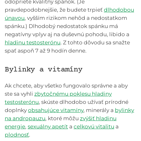
odopriete kvalitný spánok. (Je
pravdepodobnejšie, že budete trpieť
dlhodobou
únavou
, vyšším rizikom nehôd a nedostatkom
spánku.) Dlhodobý nedostatok spánku má
negatívny vplyv aj na duševnú pohodu, libido a
hladinu testosterónu
. Z tohto dôvodu sa snažte
spať aspoň 7 až 9 hodín denne.
Bylinky a vitamíny
Ak chcete, aby všetko fungovalo správne a aby
ste sa vyhli
zbytočnému poklesu hladiny
testosterónu
, skúste dlhodobo užívať prírodné
doplnky
obsahujúce vitamíny
, minerály a
bylinky
na andropauzu
, ktoré môžu
zvýšiť hladinu
energie
,
sexuálny apetít
a
celkovú vitalitu
a
plodnosť
.