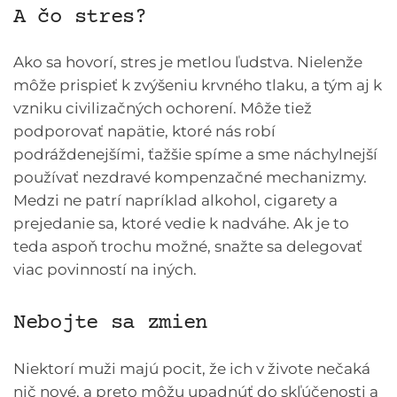
A čo stres?
Ako sa hovorí, stres je metlou ľudstva. Nielenže
môže prispieť k zvýšeniu krvného tlaku, a tým aj k
vzniku civilizačných ochorení. Môže tiež
podporovať napätie, ktoré nás robí
podráždenejšími, ťažšie spíme a sme náchylnejší
používať nezdravé kompenzačné mechanizmy.
Medzi ne patrí napríklad alkohol, cigarety a
prejedanie sa, ktoré vedie k nadváhe. Ak je to
teda aspoň trochu možné, snažte sa delegovať
viac povinností na iných.
Nebojte sa zmien
Niektorí muži majú pocit, že ich v živote nečaká
nič nové, a preto môžu upadnúť do skľúčenosti a