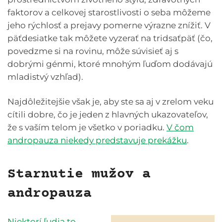
faktorov a celkovej starostlivosti o seba môžeme
jeho rýchlosť a prejavy pomerne výrazne znížiť. V
päťdesiatke tak môžete vyzerať na tridsaťpäť (čo,
povedzme si na rovinu, môže súvisieť aj s
dobrými génmi, ktoré mnohým ľuďom dodávajú
mladistvý vzhľad).
Najdôležitejšie však je, aby ste sa aj v zrelom veku
cítili dobre, čo je jeden z hlavných ukazovateľov,
že s vaším telom je všetko v poriadku.
V čom
andropauza niekedy predstavuje prekážku
.
Starnutie mužov a
andropauza
Niektorí ľudia to