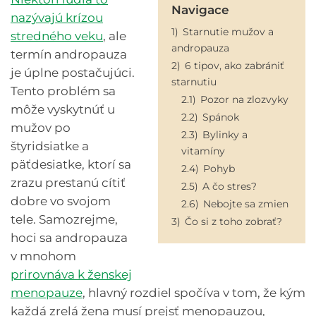
Navigace
nazývajú krízou
1)
Starnutie mužov a
stredného veku
, ale
andropauza
termín andropauza
2)
6 tipov, ako zabrániť
je úplne postačujúci.
starnutiu
Tento problém sa
2.1)
Pozor na zlozvyky
môže vyskytnúť u
2.2)
Spánok
mužov po
2.3)
Bylinky a
štyridsiatke a
vitamíny
päťdesiatke, ktorí sa
2.4)
Pohyb
zrazu prestanú cítiť
2.5)
A čo stres?
dobre vo svojom
2.6)
Nebojte sa zmien
tele. Samozrejme,
3)
Čo si z toho zobrať?
hoci sa andropauza
v mnohom
prirovnáva k ženskej
menopauze
, hlavný rozdiel spočíva v tom, že kým
každá zrelá žena musí prejsť menopauzou,