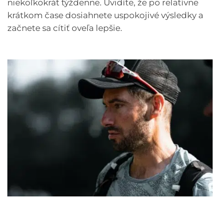
niekoľkokrát týždenne. Uvidíte, že po relatívne
krátkom čase dosiahnete uspokojivé výsledky a
začnete sa cítiť oveľa lepšie.