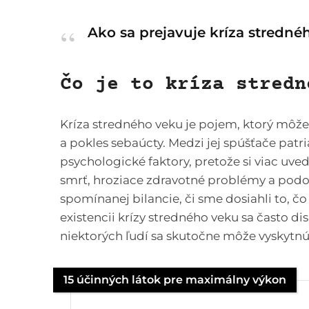
Ako sa prejavuje kríza stredn
Čo je to kríza stredn
Kríza stredného veku je pojem, ktorý môže 
a pokles sebaúcty. Medzi jej spúšťače patr
psychologické faktory, pretože si viac uv
smrť, hroziace zdravotné problémy a podo
spomínanej bilancie, či sme dosiahli to, čo
existencii krízy stredného veku sa často dis
niektorých ľudí sa skutočne môže vyskytnú
15 účinných látok pre maximálny výkon