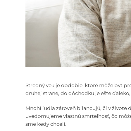
Stredný vek je obdobie, ktoré môže byť pr
druhej strane, do dôchodku je ešte ďaleko
Mnohí ľudia zároveň bilancujú, či v živote 
uvedomujeme vlastnú smrteľnosť, čo môže v
sme kedy chceli.