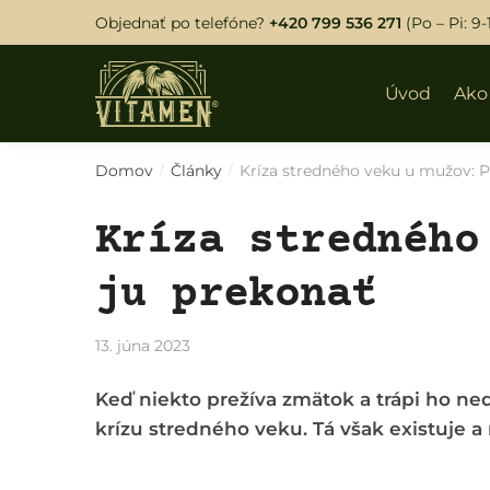
Skip
Skip
Objednať po telefóne?
+420 799 536 271
(Po – Pi: 9-
to
to
navigation
content
Úvod
Ako
Domov
Články
Kríza stredného veku u mužov: Pr
/
/
Kríza stredného
ju prekonať
13. júna 2023
Keď niekto prežíva zmätok a trápi ho n
krízu stredného veku. Tá však existuje a 