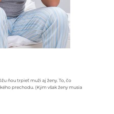
žu ňou trpieť muži aj ženy. To, čo
enského prechodu. (Kým však ženy musia