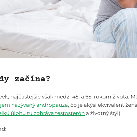
dy začína?
k, najčastejšie však medzi 45. a 65. rokom života. Mô
jem nazývaný andropauza
, čo je akýsi ekvivalent ž
eľkú úlohu tu zohráva testosterón
a životný štýl).
ad: