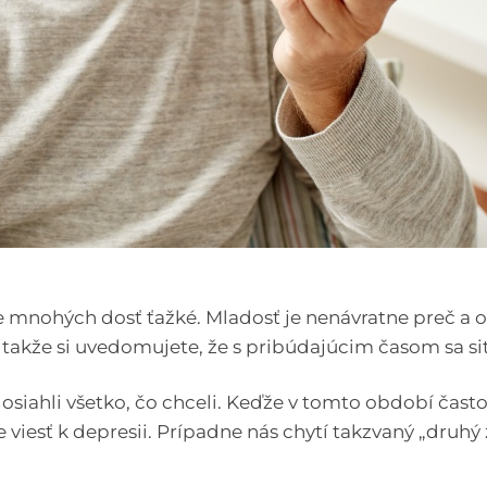
e mnohých dosť ťažké. Mladosť je nenávratne preč a o
, takže si uvedomujete, že s pribúdajúcim časom sa 
dosiahli všetko, čo chceli. Keďže v tomto období často 
iesť k depresii. Prípadne nás chytí takzvaný „druhý