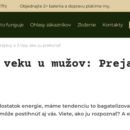
17h)
Objednajte 2+ balenia a dopravu platíme my.
 to funguje
Ohlasy zákazníkov
Zloženie
Kontakty
ejavy a 3 tipy ako ju prekonať
 veku u mužov: Prej
edostatok energie, máme tendenciu to bagatelizova
môže postihnúť aj vás. Viete, ako ju rozpoznať? A e