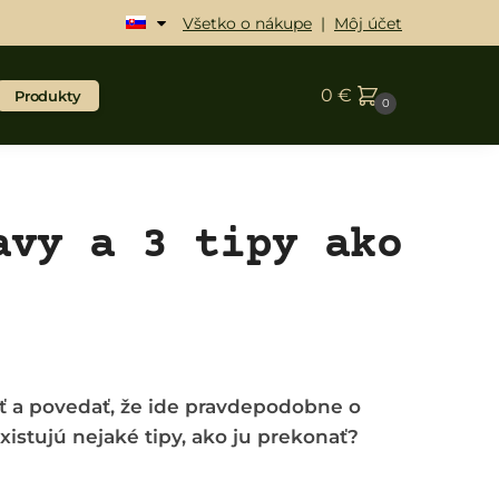
Všetko o nákupe
|
Môj účet
0
€
Produkty
0
avy a 3 tipy ako
ť a povedať, že ide pravdepodobne o
xistujú nejaké tipy, ako ju prekonať?