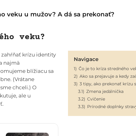
ého veku u mužov? A dá sa prekonať?
ého veku?
zahŕňať krízu identity
Navigace
ia najmä
1)
Čo je to kríza stredného v
edomujeme blížiacu sa
2)
Ako sa prejavuje a kedy za
bne. (Vrátane
3)
3 tipy, ako prekonať krízu
 sme chceli.) O
3.1)
Zmena jedálnička
kutuje, ale u
3.2)
Cvičenie
ť.
3.3)
Prírodné doplnky strav