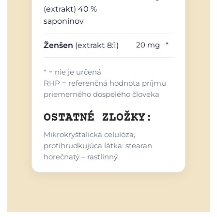
(extrakt) 40 %
saponínov
20 mg
*
Ženšen
(extrakt 8:1)
* = nie je určená
RHP = referenčná hodnota príjmu
priemerného dospelého človeka
OSTATNÉ ZLOŽKY:
Mikrokryštalická celulóza,
protihrudkujúca látka: stearan
horečnatý – rastlinný.