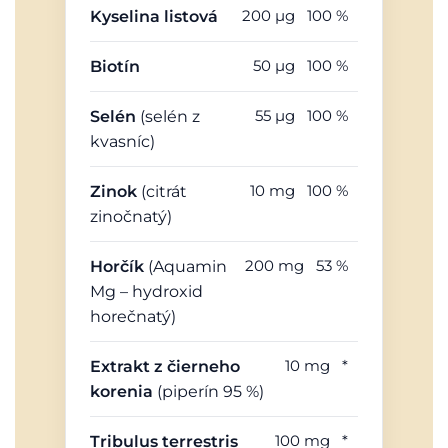
200 µg
100 %
Kyselina listová
50 µg
100 %
Biotín
55 µg
100 %
Selén
(selén z
kvasníc)
10 mg
100 %
Zinok
(citrát
zinočnatý)
200 mg
53 %
Horčík
(Aquamin
Mg – hydroxid
horečnatý)
10 mg
*
Extrakt z čierneho
korenia
(piperín 95 %)
100 mg
*
Tribulus terrestris