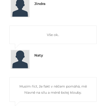
Jindra
Vše ok..
Naty
Musím říct, že fakt v něčem pomáhá, mě
hlavně na sílu a méně bolej klouby.