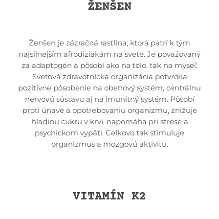
ŽENŠEN
Ženšen je zázračná rastlina, ktorá patrí k tým
najsilnejším afrodiziakám na svete. Je považovaný
za adaptogén a pôsobí ako na telo, tak na myseľ.
Svetová zdravotnícka organizácia potvrdila
pozitívne pôsobenie na obehový systém, centrálnu
nervovú sústavu aj na imunitný systém. Pôsobí
proti únave a opotrebovaniu organizmu, znižuje
hladinu cukru v krvi, napomáha pri strese a
psychickom vypätí. Celkovo tak stimuluje
organizmus a mozgovú aktivitu.
VITAMÍN K2