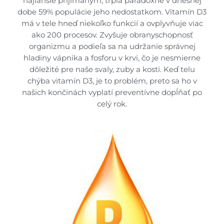
najľahšie prijímaným, trpia paradoxne v dnešnej
dobe 59% populácie jeho nedostatkom. Vitamín D3
má v tele hneď niekoľko funkcií a ovplyvňuje viac
ako 200 procesov. Zvyšuje obranyschopnosť
organizmu a podieľa sa na udržanie správnej
hladiny vápnika a fosforu v krvi, čo je nesmierne
dôležité pre naše svaly, zuby a kosti. Keď telu
chýba vitamín D3, je to problém, preto sa ho v
našich končinách vyplatí preventívne dopĺňať po
celý rok.