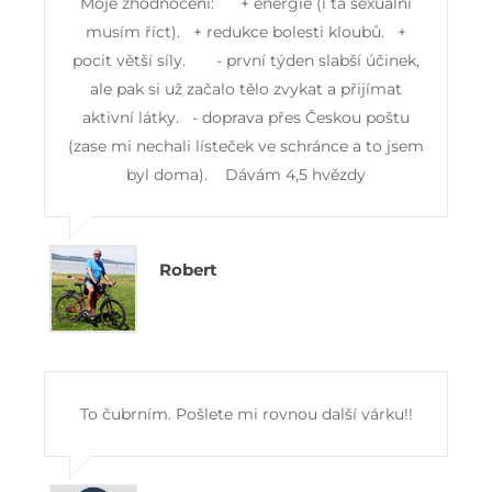
Moje zhodnocení: + energie (i ta sexuální
musím říct). + redukce bolesti kloubů. +
pocit větší síly. - první týden slabší účinek,
ale pak si už začalo tělo zvykat a přijímat
aktivní látky. - doprava přes Českou poštu
(zase mi nechali lísteček ve schránce a to jsem
byl doma). Dávám 4,5 hvězdy
Robert
To čubrním. Pošlete mi rovnou další várku!!