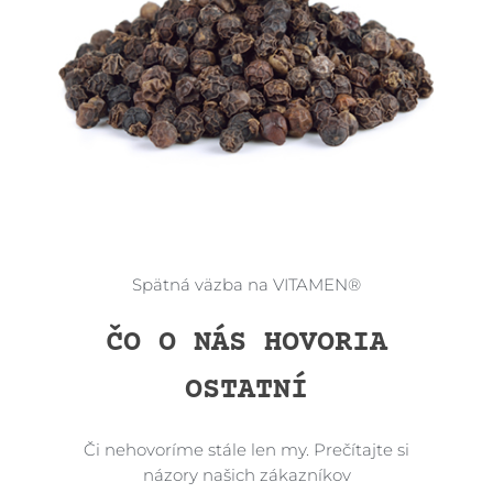
Spätná väzba na VITAMEN®
ČO O NÁS HOVORIA
OSTATNÍ
Či nehovoríme stále len my. Prečítajte si
názory našich zákazníkov