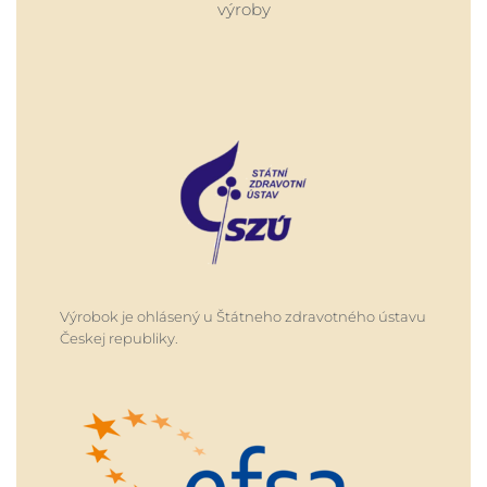
výroby
Výrobok je ohlásený u Štátneho zdravotného ústavu
Českej republiky.