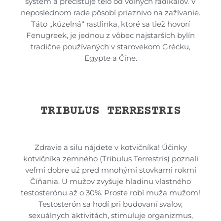
systém a prečisťuje telo od voľných radikálov. V
neposlednom rade pôsobí priaznivo na zažívanie.
Táto „kúzelná“ rastlinka, ktoré sa tiež hovorí
Fenugreek, je jednou z vôbec najstarších bylín
tradične používaných v starovekom Grécku,
Egypte a Číne.
TRIBULUS TERRESTRIS
Zdravie a silu nájdete v kotvičníka! Účinky
kotvičníka zemného (Tribulus Terrestris) poznali
veľmi dobre už pred mnohými stovkami rokmi
Číňania. U mužov zvyšuje hladinu vlastného
testosterónu až o 30%. Proste robí muža mužom!
Testosterón sa hodí pri budovaní svalov,
sexuálnych aktivitách, stimuluje organizmus,