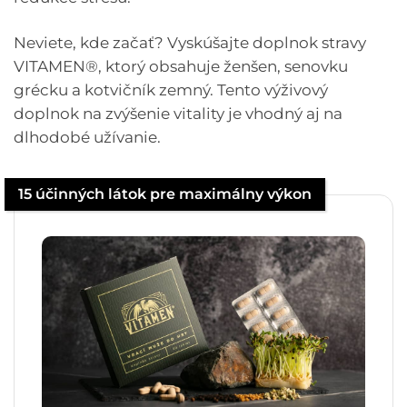
Neviete, kde začať? Vyskúšajte doplnok stravy
VITAMEN®, ktorý obsahuje ženšen, senovku
grécku a kotvičník zemný. Tento výživový
doplnok na zvýšenie vitality je vhodný aj na
dlhodobé užívanie.
15 účinných látok pre maximálny výkon