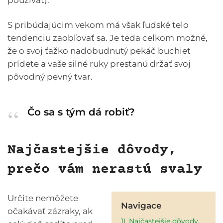
používať).
S pribúdajúcim vekom má však ľudské telo
tendenciu zaobľovať sa. Je teda celkom možné,
že o svoj ťažko nadobudnutý pekáč buchiet
prídete a vaše silné ruky prestanú držať svoj
pôvodný pevný tvar.
Čo sa s tým dá robiť?
Najčastejšie dôvody,
prečo vám nerastú svaly
Určite nemôžete
Navigace
očakávať zázraky, ak
1)
Najčastejšie dôvody,