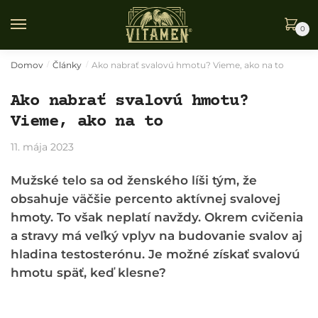
Skip
Skip
to
to
0
navigation
content
Domov
Články
Ako nabrať svalovú hmotu? Vieme, ako na to
/
/
Ako nabrať svalovú hmotu?
Vieme, ako na to
11. mája 2023
Mužské telo sa od ženského líši tým, že
obsahuje väčšie percento aktívnej svalovej
hmoty. To však neplatí navždy. Okrem cvičenia
a stravy má veľký vplyv na budovanie svalov aj
hladina testosterónu. Je možné získať svalovú
hmotu späť, keď klesne?