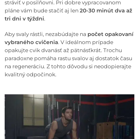
stráviť v posilňovni. Pri dobre vypracovanom
pláne vám bude stačiť aj len
20-30 minút dva až
tri dni v týždni
.
Aby svaly rástli, nezabúdajte na
počet opakovaní
vybraného cvičenia
. V ideálnom prípade
opakujte cvik dvanásť až pätnásťkrát. Trochu
paradoxne pomáha rastu svalov aj dostatok času
na regeneráciu. Z tohto dôvodu si neodopierajte
kvalitný odpočinok.