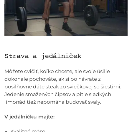
Strava a jedálniček
Môžete cvičiť, koľko chcete, ale svoje úsilie
dokonale pochováte, ak si po návrate z
posilňovne dáte steak zo sviečkovej so šiestimi.
Jedenie smažených čipsov a pitie sladkých
limonád tiež nepomáha budovať svaly.
V jedálničku majte:
Kvalitné mäso