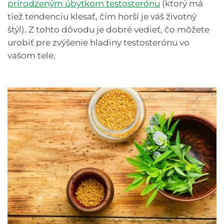
prirodzeným úbytkom testosterónu
(ktorý má
tiež tendenciu klesať, čím horší je váš životný
štýl). Z tohto dôvodu je dobré vedieť, čo môžete
urobiť pre zvýšenie hladiny testosterónu vo
vašom tele.