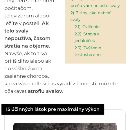
celý deň sedíte pred
prečo vám nerastú svaly
počítačom,
2)
3 tipy, ako nabrať
televízorom alebo
svaly
ležíte v posteli.
Ak
2.1)
Cvičenie
telo svaly
2.2)
Strava a
nepoužíva, časom
jedálniček
stratia na objeme
.
2.3)
Zvýšenie
Navyše, ak to trvá
testosterónu
príliš dlho alebo ak
do vášho života
zasiahne choroba,
ktorá vás na dlhší čas vyradí z činnosti, môžete
očakávať
atrofiu svalov
.
15 účinných látok pre maximálny výkon