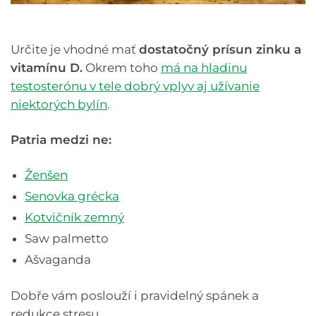
Určite je vhodné mať
dostatočný prísun zinku a
vitamínu D.
Okrem toho
má na hladinu
testosterónu v tele dobrý vplyv aj užívanie
niektorých bylín
.
Patria medzi ne:
Ženšen
Senovka grécka
Kotvičník zemný
Saw palmetto
Ašvaganda
Dobře vám poslouží i pravidelný spánek a
redukce stresu.