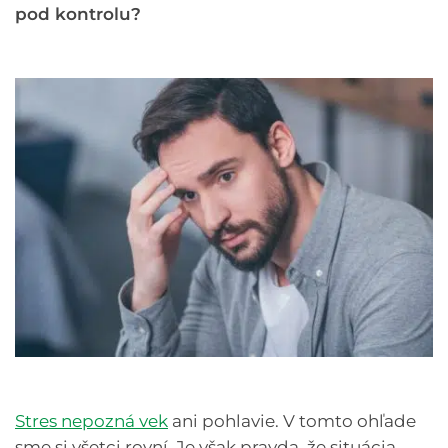
pod kontrolu?
Stres nepozná vek
ani pohlavie. V tomto ohľade
sme si všetci rovní. Je však pravda, že situácia