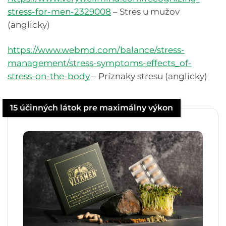
stress-for-men-2329008
– Stres u mužov
(anglicky)
https://www.webmd.com/balance/stress-
management/stress-symptoms-effects_of-
stress-on-the-body
– Príznaky stresu (anglicky)
15 účinných látok pre maximálny výkon