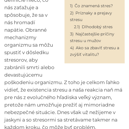
definície niečo, čo
1)
Čo znamená stres?
nás zaťažuje a
2)
Príznaky a prejavy
spôsobuje, že sa v
stresu
nás hromadí
2.1)
Dlhodobý stres
napätie. Obranné
3)
Najčastejšie príčiny
mechanizmy
stresu u mužov
organizmu sa môžu
4)
Ako sa zbaviť stresu a
spustiť v dôsledku
zvýšiť vitalitu?
stresorov, aby
zabránili smrti alebo
devastujúcemu
poškodeniu organizmu. Z toho je celkom ľahko
vidieť, že existencia stresu a naša reakcia naň má
pre nás z evolučného hľadiska veľký význam,
pretože nám umožňuje prežiť aj mimoriadne
nebezpečné situácie. Dnes však už nežijeme v
jaskyni a so stresormi sa stretávame takmer na
každom kroku, čo môže byť problém.