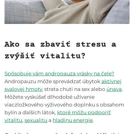
Ako sa zbaviť stresu a
zvýšiť vitalitu?
Spôsobuje vám andropauza vrásky na čele?
Andropauzu môže sprevádzať úbytok
aktívnej
svalovej hmoty
, strata chuti na sex alebo
únava
.
Môžete vyskúšať dlhodobé užívanie
viaczložkového výživového doplnku s obsahom
bylín a ďalších látok,
ktoré môžu podporiť
vitalitu
,
sexualitu
a
hladinu energie
.