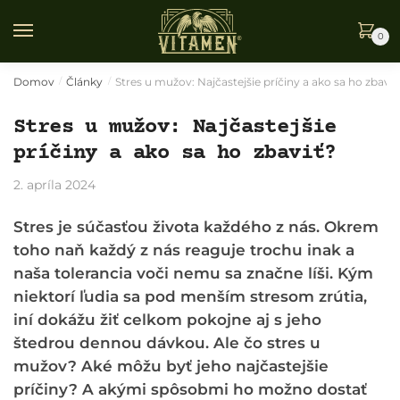
Skip
Skip
to
to
0
navigation
content
Domov
Články
Stres u mužov: Najčastejšie príčiny a ako sa ho zbaviť
/
/
Stres u mužov: Najčastejšie
príčiny a ako sa ho zbaviť?
2. apríla 2024
Stres je súčasťou života každého z nás. Okrem
toho naň každý z nás reaguje trochu inak a
naša tolerancia voči nemu sa značne líši. Kým
niektorí ľudia sa pod menším stresom zrútia,
iní dokážu žiť celkom pokojne aj s jeho
štedrou dennou dávkou. Ale čo stres u
mužov? Aké môžu byť jeho najčastejšie
príčiny? A akými spôsobmi ho možno dostať