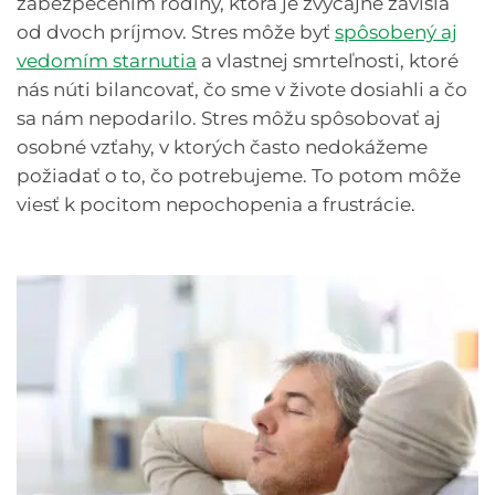
zabezpečením rodiny, ktorá je zvyčajne závislá
od dvoch príjmov. Stres môže byť
spôsobený aj
vedomím starnutia
a vlastnej smrteľnosti, ktoré
nás núti bilancovať, čo sme v živote dosiahli a čo
sa nám nepodarilo. Stres môžu spôsobovať aj
osobné vzťahy, v ktorých často nedokážeme
požiadať o to, čo potrebujeme. To potom môže
viesť k pocitom nepochopenia a frustrácie.