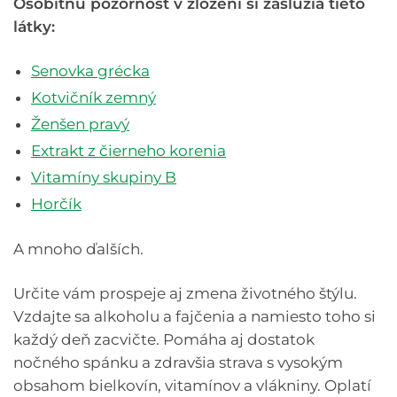
Osobitnú pozornosť v zložení si zaslúžia tieto
látky:
Senovka grécka
Kotvičník zemný
Ženšen pravý
Extrakt z čierneho korenia
Vitamíny skupiny B
Horčík
A mnoho ďalších.
Určite vám prospeje aj zmena životného štýlu.
Vzdajte sa alkoholu a fajčenia a namiesto toho si
každý deň zacvičte. Pomáha aj dostatok
nočného spánku a zdravšia strava s vysokým
obsahom bielkovín, vitamínov a vlákniny. Oplatí