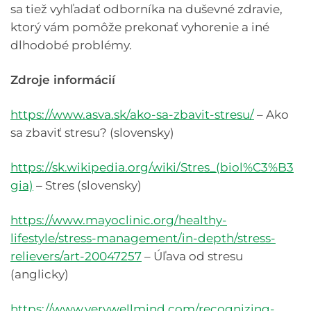
sa tiež vyhľadať odborníka na duševné zdravie,
ktorý vám pomôže prekonať vyhorenie a iné
dlhodobé problémy.
Zdroje informácií
https://www.asva.sk/ako-sa-zbavit-stresu/
– Ako
sa zbaviť stresu? (slovensky)
https://sk.wikipedia.org/wiki/Stres_(biol%C3%B3
gia)
– Stres (slovensky)
https://www.mayoclinic.org/healthy-
lifestyle/stress-management/in-depth/stress-
relievers/art-20047257
– Úľava od stresu
(anglicky)
https://www.verywellmind.com/recognizing-