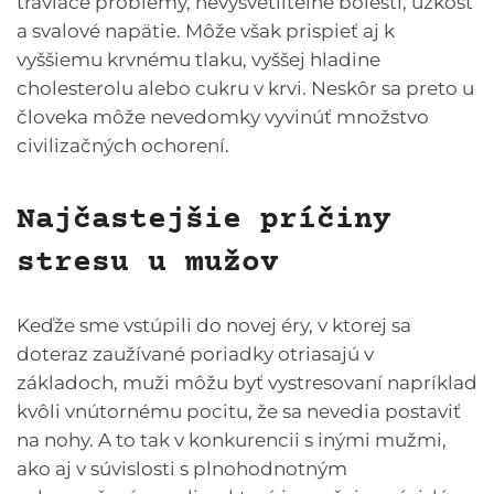
tráviace problémy, nevysvetliteľné bolesti, úzkosť
a svalové napätie. Môže však prispieť aj k
vyššiemu krvnému tlaku, vyššej hladine
cholesterolu alebo cukru v krvi. Neskôr sa preto u
človeka môže nevedomky vyvinúť množstvo
civilizačných ochorení.
Najčastejšie príčiny
stresu u mužov
Keďže sme vstúpili do novej éry, v ktorej sa
doteraz zaužívané poriadky otriasajú v
základoch, muži môžu byť vystresovaní napríklad
kvôli vnútornému pocitu, že sa nevedia postaviť
na nohy. A to tak v konkurencii s inými mužmi,
ako aj v súvislosti s plnohodnotným