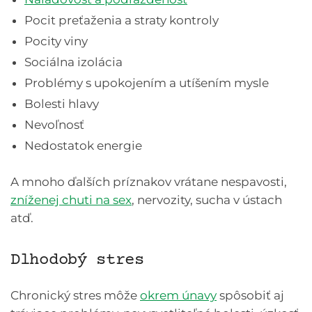
Pocit preťaženia a straty kontroly
Pocity viny
Sociálna izolácia
Problémy s upokojením a utíšením mysle
Bolesti hlavy
Nevoľnosť
Nedostatok energie
A mnoho ďalších príznakov vrátane nespavosti,
zníženej chuti na sex
, nervozity, sucha v ústach
atď.
Dlhodobý stres
Chronický stres môže
okrem únavy
spôsobiť aj