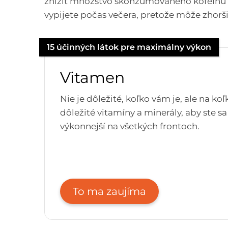
znížiť množstvo skonzumovaného kofeínu a
vypijete počas večera, pretože môže zhorši
15 účinných látok pre maximálny výkon
Vitamen
Nie je dôležité, koľko vám je, ale na k
dôležité vitamíny a minerály, aby ste sa
výkonnejší na všetkých frontoch.
To ma zaujíma