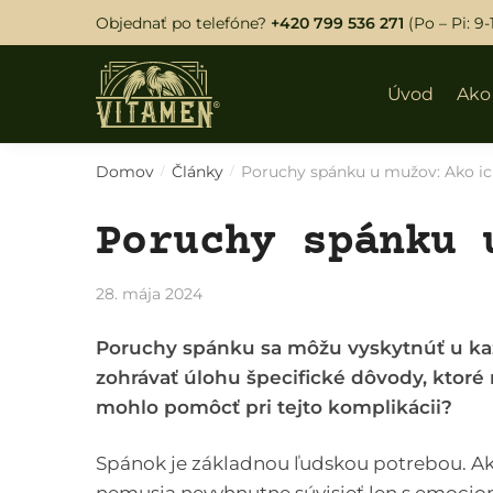
Skip
Skip
Objednať po telefóne?
+420 799 536 271
(Po – Pi: 9-
to
to
navigation
content
Úvod
Ako
Domov
Články
Poruchy spánku u mužov: Ako ich
/
/
Poruchy spánku 
28. mája 2024
Poruchy spánku sa môžu vyskytnúť u kaž
zohrávať úlohu špecifické dôvody, ktoré
mohlo pomôcť pri tejto komplikácii?
Spánok je základnou ľudskou potrebou. A