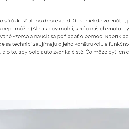
 sú úzkosť alebo depresia, držíme niekde vo vnútri, p
m nepomôže. (Ale ako by mohli, keď o našich vnútor
vané vzorce a naučiť sa požiadať o pomoc. Napríklad
e sa technici zaujímajú o jeho konštrukciu a funkčnosť
 a o to, aby bolo auto zvonka čisté. Čo môže byť len 