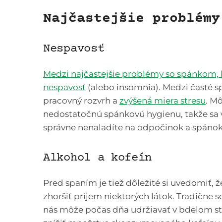
Najčastejšie problémy
Nespavosť
Medzi najčastejšie problémy so spánkom, 
nespavosť
(alebo insomnia). Medzi časté s
pracovný rozvrh a
zvýšená miera stresu
. M
nedostatočnú spánkovú hygienu, takže sa
správne nenaladíte na odpočinok a spánok
Alkohol a kofeín
Pred spaním je tiež dôležité si uvedomiť, 
zhoršiť príjem niektorých látok. Tradične s
nás môže počas dňa udržiavať v bdelom sta