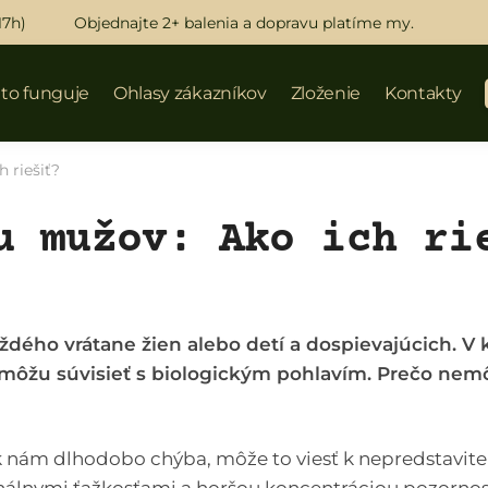
17h)
Objednajte 2+ balenia a dopravu platíme my.
 to funguje
Ohlasy zákazníkov
Zloženie
Kontakty
 riešiť?
u mužov: Ako ich ri
dého vrátane žien alebo detí a dospievajúcich. 
 môžu súvisieť s biologickým pohlavím. Prečo nem
k nám dlhodobo chýba, môže to viesť k nepredstavit