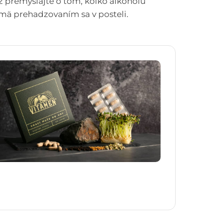
 premýšľajte o tom, koľko alkoholu
ajmä prehadzovaním sa v posteli.