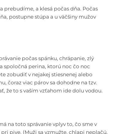
sa prebudíme, a klesá počas dňa. Počas
ĺňa, postupne stúpa a u väčšiny mužov
rávanie počas spánku, chrápanie, zlý
a spoločná perina, ktorú noc čo noc
te zobudiť v nejakej stiesnenej alebo
, čoraz viac párov sa dohodne na tzv.
, že to s vaším vzťahom ide dolu vodou.
á na toto správanie vplyv to, čo sme v
ri pive. (Muži sa vzmužte, chlapi neplačú,