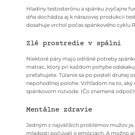
Hladiny testosterónu a spánku zvyčajne fu
dňa dochádza aj k nárazovej produkcii tes
dosahuje vrchol počas spánkového cyklu 
Zlé prostredie v spálni
Niektoré páry majú odlišné potreby spánku
matrac, ktorý pri každom pohybe odskakuj
preťahujete. Túlanie sa po posteli druhej 
nepohodlnej polohe. Vzhľadom na to, aký d
spánkovom rozvode. (Čo znamená odpočívať
Mentálne zdravie
Jedným z najväčších problémov mužov je, že
mladosti počúvali o emóciách. A možno aj 