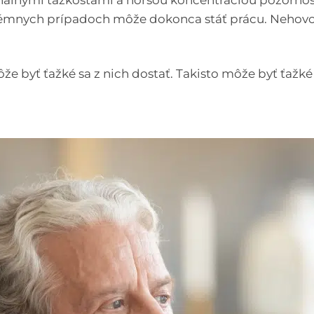
álnymi ťažkosťami a horšou koncentráciou pozornosti
émnych prípadoch môže dokonca stáť prácu. Nehovo
yť ťažké sa z nich dostať. Takisto môže byť ťažké zis