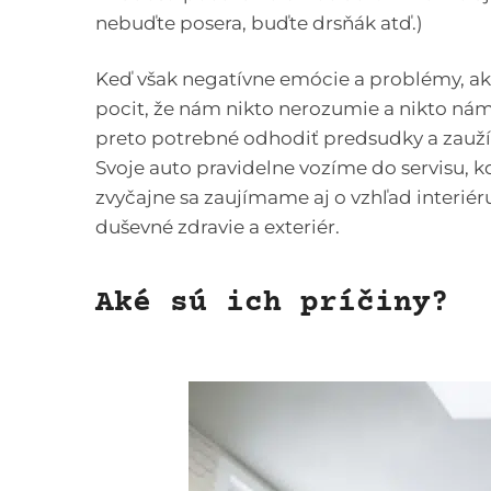
nebuďte posera, buďte drsňák atď.)
Keď však negatívne emócie a problémy, ako
pocit, že nám nikto nerozumie a nikto ná
preto potrebné odhodiť predsudky a zauží
Svoje auto pravidelne vozíme do servisu, kd
zvyčajne sa zaujímame aj o vzhľad interiéru
duševné zdravie a exteriér.
Aké sú ich príčiny?