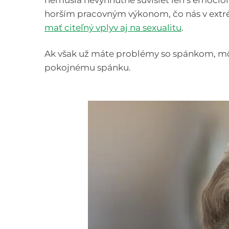
nemusia nevyhnutne súvisieť len s emocion
horším pracovným výkonom, čo nás v extr
mať citeľný vplyv aj na sexualitu
.
Ak však už máte problémy so spánkom, môže b
pokojnému spánku.