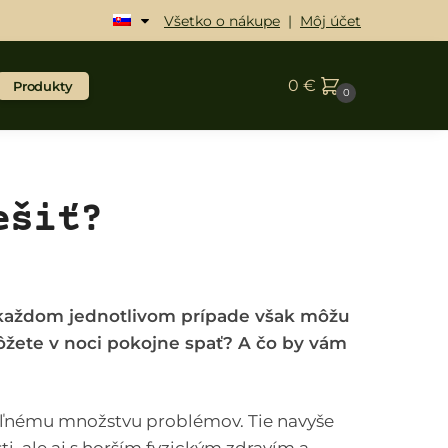
Všetko o nákupe
|
Môj účet
0
€
Produkty
0
ešiť?
V každom jednotlivom prípade však môžu
ôžete v noci pokojne spať? A čo by vám
eľnému množstvu problémov. Tie navyše