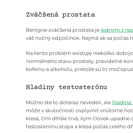
Zväčšená prostata
Benígne zväčšená prostata je
jedným z nez
váš nočný odpočinok. Najmä ak sa počas n
Na tento problém existuje niekoľko dobrýc
normálneho stavu prostaty, pravidelné kon
kofeínu a alkoholu, pretože sú to močopud
Hladiny testosterónu
Možno ste to doteraz nevedeli, ale
hladina
môže v skutočnosti ovplyvniť vnútorné hod
klesá, čím dlhšie trvá, kým človek upadne
testosterónu stúpa a klesá počas celého dň