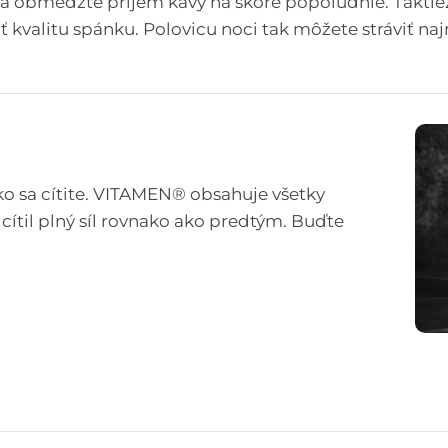
 obmedzte príjem kávy na skoré popoludnie. Taktiež
ť kvalitu spánku. Polovicu noci tak môžete stráviť n
oľko sa cítite. VITAMEN® obsahuje všetky
 cítil plný síl rovnako ako predtým. Buďte