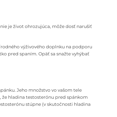
nie je život ohrozujúca, môže dosť narušiť
 prírodného výživového doplnku na podporu
tko pred spaním. Opäť sa snažte vyhýbať
o spánku. Jeho množstvo vo vašom tele
é, že hladina testosterónu pred spánkom
estosterónu stúpne (v skutočnosti hladina