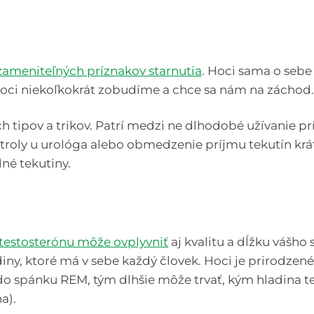
ameniteľných príznakov starnutia
. Hoci sama o sebe 
oci niekoľkokrát zobudíme a chce sa nám na záchod.
h tipov a trikov. Patrí medzi ne dlhodobé užívanie
troly u urológa alebo obmedzenie príjmu tekutín krá
né tekutiny.
 testosterónu môže ovplyvniť
aj kvalitu a dĺžku vášh
iny, ktoré má v sebe každý človek. Hoci je prirodzen
 do spánku REM, tým dlhšie môže trvať, kým hladina t
a).