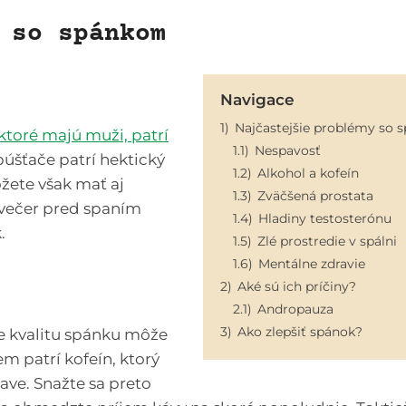
 so spánkom
Navigace
1)
Najčastejšie problémy so
ktoré majú muži, patrí
1.1)
Nespavosť
púšťače patrí hektický
1.2)
Alkohol a kofeín
ôžete však mať aj
1.3)
Zväčšená prostata
 večer pred spaním
1.4)
Hladiny testosterónu
.
1.5)
Zlé prostredie v spálni
1.6)
Mentálne zdravie
2)
Aké sú ich príčiny?
2.1)
Andropauza
3)
Ako zlepšiť spánok?
že kvalitu spánku môže
em patrí kofeín, ktorý
ve. Snažte sa preto