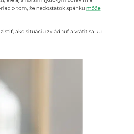
, ale aj s horším fyzickým zdravím a
riac o tom, že nedostatok spánku
môže
tiť, ako situáciu zvládnuť a vrátiť sa ku