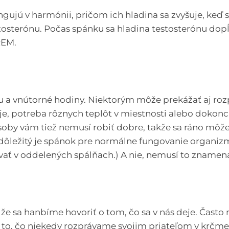
ngujú v harmónii, pričom ich hladina sa zvyšuje, keď 
tosterónu. Počas spánku sa hladina testosterónu dop
REM.
 a vnútorné hodiny. Niektorým môže prekážať aj rozp
e, potreba rôznych teplôt v miestnosti alebo dokonc
osoby vám tiež nemusí robiť dobre, takže sa ráno môže
ôležitý je spánok pre normálne fungovanie organizmu
 v oddelených spálňach.) A nie, nemusí to znamenať
 sa hanbíme hovoriť o tom, čo sa v nás deje. Často m
to, čo niekedy rozprávame svojim priateľom v krčme p