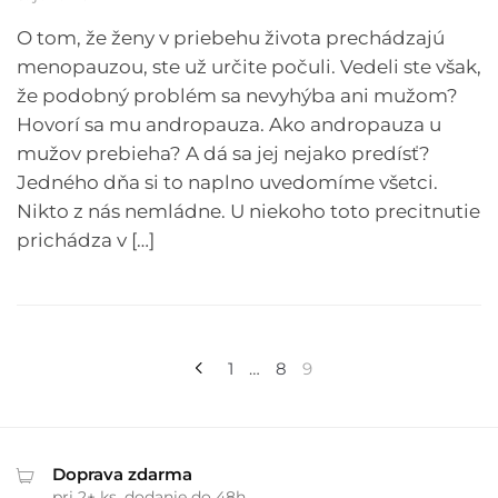
O tom, že ženy v priebehu života prechádzajú
menopauzou, ste už určite počuli. Vedeli ste však,
že podobný problém sa nevyhýba ani mužom?
Hovorí sa mu andropauza. Ako andropauza u
mužov prebieha? A dá sa jej nejako predísť?
Jedného dňa si to naplno uvedomíme všetci.
Nikto z nás nemládne. U niekoho toto precitnutie
prichádza v […]
Navigácia
1
…
8
9
v
článkoch
Doprava zdarma
pri 2+ ks, dodanie do 48h