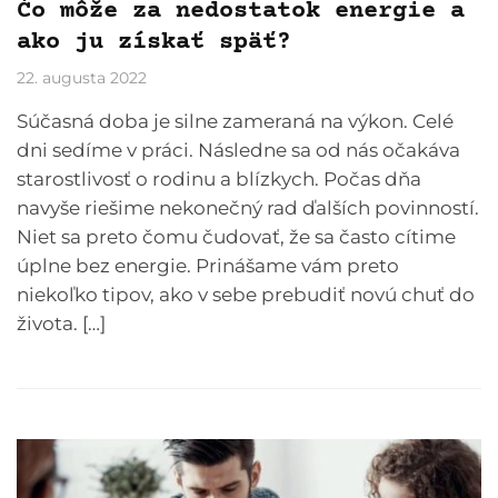
Čo môže za nedostatok energie a
ako ju získať späť?
22. augusta 2022
Súčasná doba je silne zameraná na výkon. Celé
dni sedíme v práci. Následne sa od nás očakáva
starostlivosť o rodinu a blízkych. Počas dňa
navyše riešime nekonečný rad ďalších povinností.
Niet sa preto čomu čudovať, že sa často cítime
úplne bez energie. Prinášame vám preto
niekoľko tipov, ako v sebe prebudiť novú chuť do
života. […]