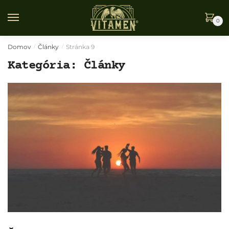
Skip
Skip
to
to
0
navigation
content
Domov
Články
Stránka 9
/
/
Kategória:
Články