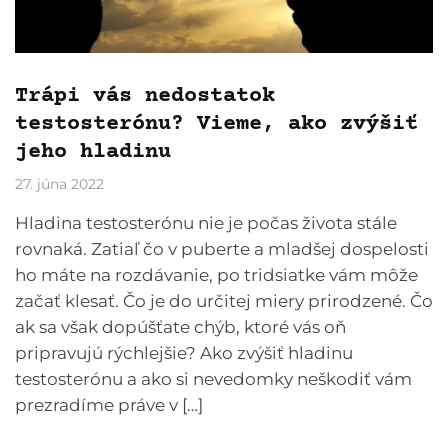
Trápi vás nedostatok
testosterónu? Vieme, ako zvýšiť
jeho hladinu
27. júna 2022
Hladina testosterónu nie je počas života stále
rovnaká. Zatiaľ čo v puberte a mladšej dospelosti
ho máte na rozdávanie, po tridsiatke vám môže
začať klesať. Čo je do určitej miery prirodzené. Čo
ak sa však dopúšťate chýb, ktoré vás oň
pripravujú rýchlejšie? Ako zvýšiť hladinu
testosterónu a ako si nevedomky neškodiť vám
prezradíme práve v […]