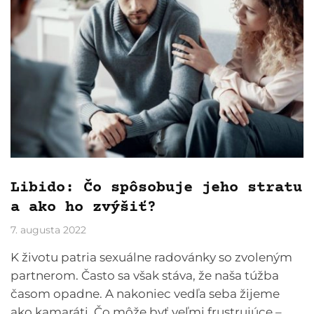
Libido: Čo spôsobuje jeho stratu
a ako ho zvýšiť?
7. augusta 2022
K životu patria sexuálne radovánky so zvoleným
partnerom. Často sa však stáva, že naša túžba
časom opadne. A nakoniec vedľa seba žijeme
ako kamaráti. Čo môže byť veľmi frustrujúce –